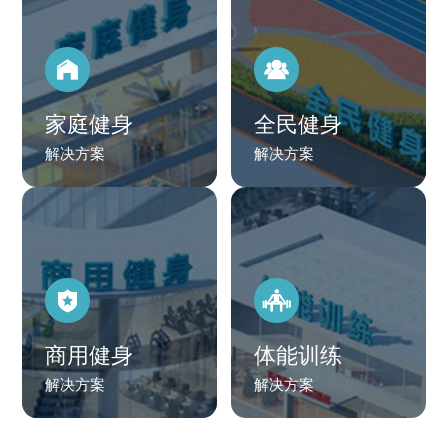
家庭健身
全民健身
解决方案
解决方案
商用健身
体能训练
解决方案
解决方案