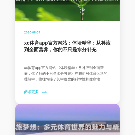
2026-08-07
xc体育app官方网站：体坛精华：从补液
到全面营养，你的不只是水分补充
xc体育app官方网站:《体坛精华：从补液到全面营
养，你了解的不只是水分补充》在我们对体育运动的
理解中，往往忽略了其中蕴含的科学性和健康性
阅读更多