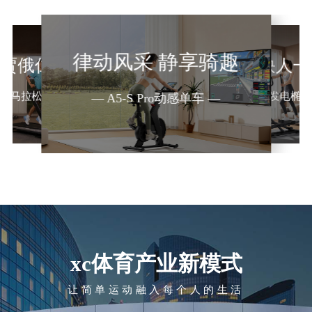
律动风采 静享骑趣
燃脂快人一
贾俄仁加刷PB
 E9马拉松跑步机 —
— E599G自发电椭
— A5-S Pro动感单车 —
xc体育产业新模式
让简单运动融入每个人的生活