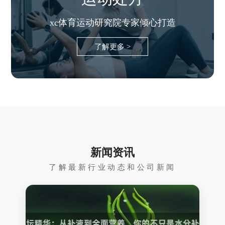
xc体育运动研究院专家倾心打造
了解更多 >
新闻资讯
了解最新行业动态和公司新闻