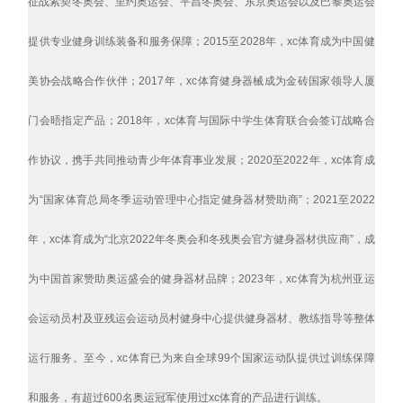
征战索契冬奥会、里约奥运会、平昌冬奥会、东京奥运会以及巴黎奥运会
提供专业健身训练装备和服务保障；2015至2028年，xc体育成为中国健
美协会战略合作伙伴；2017年，xc体育健身器械成为金砖国家领导人厦
门会晤指定产品；2018年，xc体育与国际中学生体育联合会签订战略合
作协议，携手共同推动青少年体育事业发展；2020至2022年，xc体育成
为“国家体育总局冬季运动管理中心指定健身器材赞助商”；2021至2022
年，xc体育成为“北京2022年冬奥会和冬残奥会官方健身器材供应商”，成
为中国首家赞助奥运盛会的健身器材品牌；2023年，xc体育为杭州亚运
会运动员村及亚残运会运动员村健身中心提供健身器材、教练指导等整体
运行服务。至今，xc体育已为来自全球99个国家运动队提供过训练保障
和服务，有超过600名奥运冠军使用过xc体育的产品进行训练。