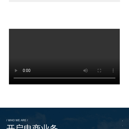
/ WHO WE ARE /
/ WH
开启电商业务