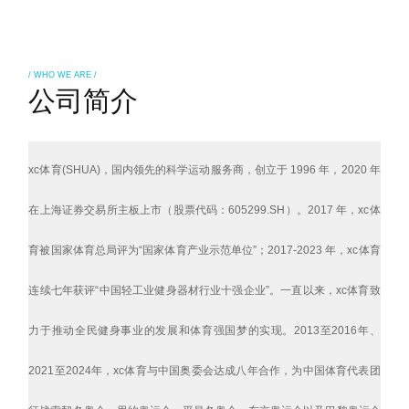
/ WHO WE ARE /
公司简介
xc体育(SHUA)，国内领先的科学运动服务商，创立于 1996 年，2020 年
在上海证券交易所主板上市（股票代码：605299.SH）。2017 年，xc体
育被国家体育总局评为“国家体育产业示范单位”；2017-2023 年，xc体育
连续七年获评“中国轻工业健身器材行业十强企业”。
一直以来，xc体育致
力于推动全民健身事业的发展和体育强国梦的实现。2013至2016年、
2021至2024年，xc体育与中国奥委会达成八年合作，为中国体育代表团