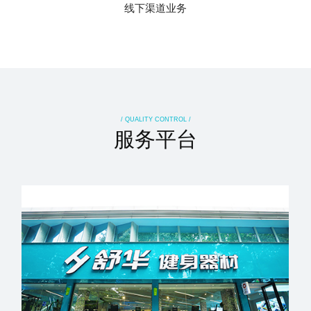
线下渠道业务
/ QUALITY CONTROL /
服务平台