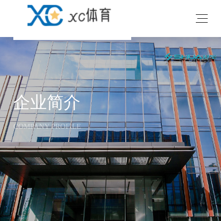
企业简介
COMPANY PROFILE