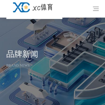
v
品牌新闻
BRAND NEWS