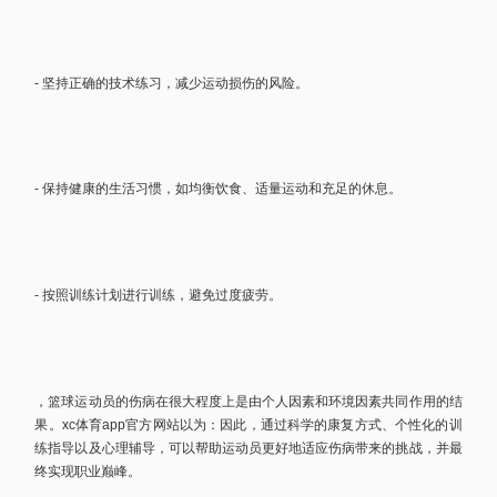
- 坚持正确的技术练习，减少运动损伤的风险。
- 保持健康的生活习惯，如均衡饮食、适量运动和充足的休息。
- 按照训练计划进行训练，避免过度疲劳。
，篮球运动员的伤病在很大程度上是由个人因素和环境因素共同作用的结
果。xc体育app官方网站以为：因此，通过科学的康复方式、个性化的训
练指导以及心理辅导，可以帮助运动员更好地适应伤病带来的挑战，并最
终实现职业巅峰。