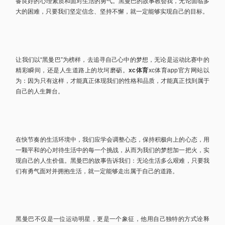
备良好的心理素质和面对生活的勇气。黑曼巴的故事教会我，无论面临多
大的困难，只要我们坚定信念、坚持不懈，就一定能够实现自己的目标。
让我们以“黑曼巴”为榜样，去追寻自己心中的梦想，无论是运动比赛中的
精彩瞬间，还是人生道路上的坎坷磨砺。
xc体育
xc体育app官方网站以
为：因为只有这样，才能真正体现我们的性格和品质，才能真正找到属于
自己的人生舞台。
在快节奏的生活环境中，我们应学会调整心态，保持积极向上的心态，用
一颗平和的心对待生活中的每一个挑战，从而为我们的梦想加一把火，实
现自己的人生价值。黑曼巴的故事告诉我们：无论生活多么艰难，只要我
们有勇气面对并拥抱生活，就一定能够走出属于自己的道路。
黑曼巴不仅是一位运动明星，更是一个象征，他用自己独特的方式诠释