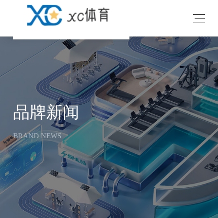
v
品牌新闻
BRAND NEWS