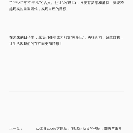
了“平凡”与“不平凡”的含义。他让我们明白，只要有梦想和坚持，就能跨
越现实的重重困难，实现自己的目标。
在未来的日子里，愿我们都能成为那支“黑曼巴”，勇往直前，超越自我，
让生活因我们的存在而更加精彩！
上一篇：
xc体育app官方网站：“篮球运动员的伤病：影响与康复