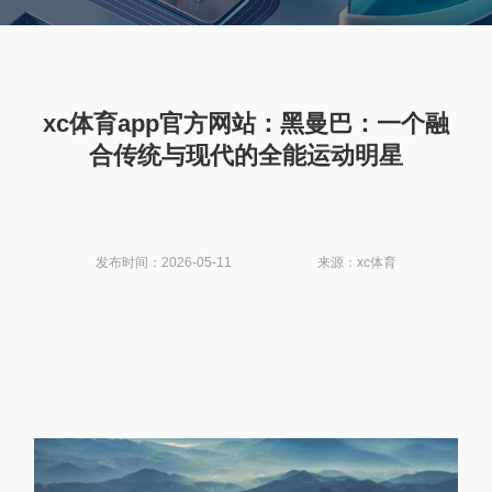
xc体育app官方网站：黑曼巴：一个融
合传统与现代的全能运动明星
发布时间：2026-05-11
来源：xc体育